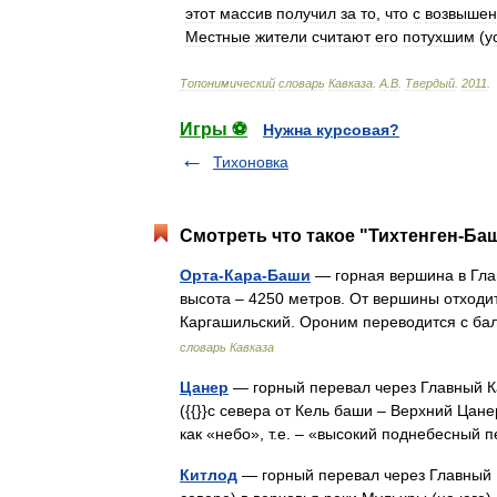
этот
массив
получил
за
то
,
что
с
возвыше
Местные
жители
считают
его
потухшим
(
у
Топонимический
словарь
Кавказа
.
А
.
В
.
Твердый
.
2011
.
Игры ⚽
Нужна курсовая?
Тихоновка
Смотреть что такое "Тихтенген-Баш
Орта-Кара-Баши
— горная вершина в Глав
высота – 4250 метров. От вершины отходит
Каргашильский. Ороним переводится с ба
словарь Кавказа
Цанер
— горный перевал через Главный К
({{}}с севера от Кель баши – Верхний Цан
как «небо», т.е. – «высокий поднебесный
Китлод
— горный перевал через Главный К