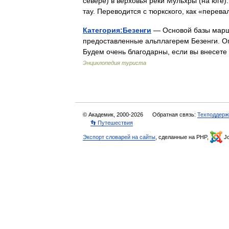
севере) в верховья реки Мульхры (на юге
тау. Переводится с тюркского, как «перев
Категория:Безенги
— Основой базы маршр
предоставленные альплагерем Безенги. Оп
Будем очень благодарны, если вы внесе
Энциклопедия туриста
© Академик, 2000-2026
Обратная связь:
Техподдерж
👣 Путешествия
Экспорт словарей на сайты
, сделанные на PHP,
Jo