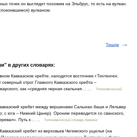
нных
точек
он
выглядит
похожим
на
Эльбрус
,
то
есть
на
вулкан
.
спокоившимся
)
вулканом
.
Тишли
и" в других словарях:
ном Кавказском хребте; находится восточнее г.Тихтенген;
 северный отрог Главного Кавказского хребта –
лкарского, как «средняя черная скальная… …
Топонимический
авказский хребет между вершинами Салынан баши и Ляльвер
ер; с юга – Нижний Цанер). Ороним переводится со сванского,
 перевал». Путь к… …
Топонимический словарь Кавказа
авказский хребет из верховьев Чегемского ущелья (на