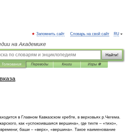
Запомнить сайт
Словарь на свой сайт
RU
едии на Академике
Найти!
Толкования
Переводы
Книги
Игры ⚽
вказа
аходится
в
Главном
Кавказском
хребте
,
в
верховьях
р
.
Чегема
.
карского
,
как
«
успокоившаяся
вершина
»,
где
тихте
– «
тихо
»,
времени
;
баши
– «
верх
», «
вершина
».
Такое
наименование