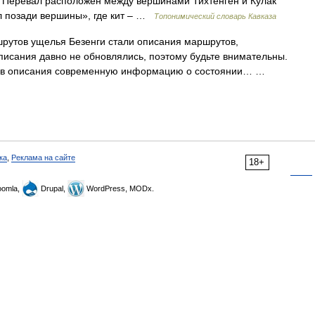
). Перевал расположен между вершинами Тихтенген и Кулак
ал позади вершины», где кит – …
Топонимический словарь Кавказа
утов ущелья Безенги стали описания маршрутов,
исания давно не обновлялись, поэтому будьте внимательны.
те в описания современную информацию о состоянии… …
ка
,
Реклама на сайте
18+
omla,
Drupal,
WordPress, MODx.