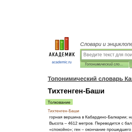
Словари и энциклоп
academic.ru
Топонимический словарь Кавказа
Топонимический словарь Ка
Тихтенген-Баши
Толкование
Тихтенген
-
Баши
горная
вершина
в
Кабардино
-
Балкарии
;
н
Высота
–
4612
метров
.
Переводится
с
бал
«
спокойно
»;
ген
–
окончание
прошедшего